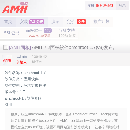
注册,
限时送余额
登录
首页
安装
演示
定价
推广计划
7.3 免费
免费
面板软件
问答支持
127
SSL证书
100% 响应
2026-07-30 更新!
[AMH面板]
AMH-7.2面板软件amchroot-1.7(v9)发布。
admin
13049.42
价值分
创始人
软件名称：amchroot-1.7
软件分类：应用软件
软件类别：环境扩展程序
版本号：1.7
amchroot-1.7软件介绍
引用:
更新升级至amchroot-1.7(v9)版本，更新amchroot_mysql_sock脚本增
加启动事件同样初始sock文件。AMChroot是amh一网站安全模块，可
模拟独立的linux环境，设置不同网站运行沙盒模式下，让各个网站绝对