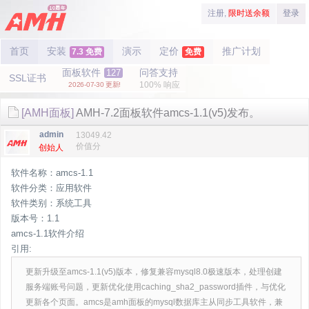
注册,
限时送余额
登录
首页
安装
演示
定价
推广计划
7.3 免费
免费
面板软件
问答支持
127
SSL证书
100% 响应
2026-07-30 更新!
[AMH面板]
AMH-7.2面板软件amcs-1.1(v5)发布。
admin
13049.42
价值分
创始人
软件名称：amcs-1.1
软件分类：应用软件
软件类别：系统工具
版本号：1.1
amcs-1.1软件介绍
引用:
更新升级至amcs-1.1(v5)版本，修复兼容mysql8.0极速版本，处理创建
服务端账号问题，更新优化使用caching_sha2_password插件，与优化
更新各个页面。amcs是amh面板的mysql数据库主从同步工具软件，兼