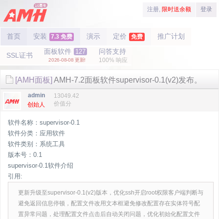
注册,
限时送余额
登录
首页
安装
演示
定价
推广计划
7.3 免费
免费
面板软件
问答支持
127
SSL证书
100% 响应
2026-08-08 更新!
[AMH面板]
AMH-7.2面板软件supervisor-0.1(v2)发布。
admin
13049.42
价值分
创始人
软件名称：supervisor-0.1
软件分类：应用软件
软件类别：系统工具
版本号：0.1
supervisor-0.1软件介绍
引用:
更新升级至supervisor-0.1(v2)版本，优化ssh开启root权限客户端判断与
避免返回信息停顿，配置文件改用文本框避免修改配置存在实体符号配
置异常问题，处理配置文件点击后自动关闭问题，优化初始化配置文件