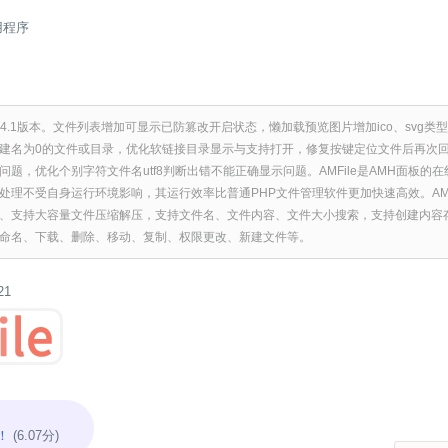
用程序
le-4.1版本。文件列表增加可显示已防篡改开启状态，懒加载预览图片增加ico、svg
建名为0的文件或目录，优化软链接目录显示与支持打开，修复按键定位文件后再次回车时
题，优化个别字符文件名utf8判断出错不能正确显示问题。AMFile是AMH面板的在线
处理不受自身运行环境影响，其运行效率比普通PHP文件管理软件更加快速高效。AMF
、支持大容量文件压缩解压，支持文件名、文件内容、文件大小搜索，支持创建内容
命名、下载、删除、移动、复制、权限更改、新建文件等。
21
！
(6.07分)