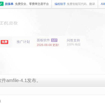
✓
担保单
免费安全、零费率交易平台
编程助手
免费智能写代码、翻译
AM
主机
面板
纯净
主机
面板
年
面板软件
127
问答支持
推广计划
免费
100% 响应
2026-08-08 更新!
件amfile-4.1发布。
1