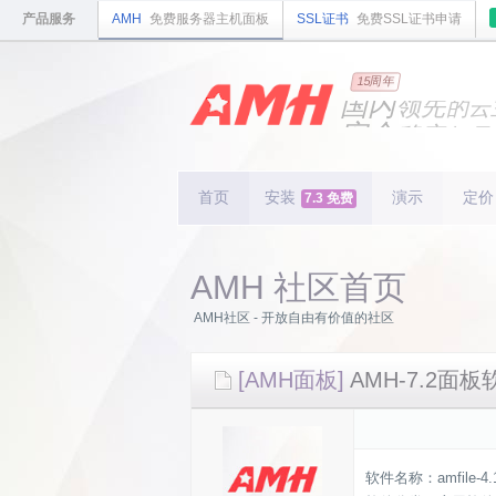
产品服务
AMH
免费服务器主机面板
SSL证书
免费SSL证书申请
国内
15周年
领先
的云
安全
稳定
轻量
国内
首个
开源
持续
更新
15
周
首页
安装
演示
定价
7.3 免费
AMH 社区首页
AMH社区 - 开放自由有价值的社区
[AMH面板]
AMH-7.2面板软
软件名称：amfile-4.