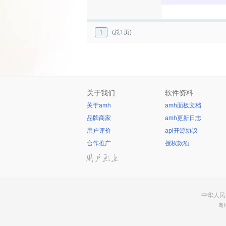
1
(总1页)
关于我们
软件资料
关于amh
amh面板文档
品牌商家
amh更新日志
用户评价
apl开源协议
合作推广
授权款项
中华人民共
粤I