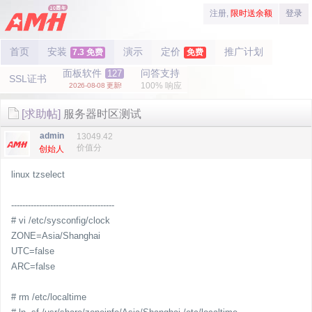
注册,
限时送余额
登录
首页
安装
演示
定价
推广计划
7.3 免费
免费
面板软件
问答支持
127
SSL证书
100% 响应
2026-08-08 更新!
[求助帖]
服务器时区测试
admin
13049.42
价值分
创始人
linux tzselect
-------------------------------------
# vi /etc/sysconfig/clock
ZONE=Asia/Shanghai
UTC=false
ARC=false
# rm /etc/localtime