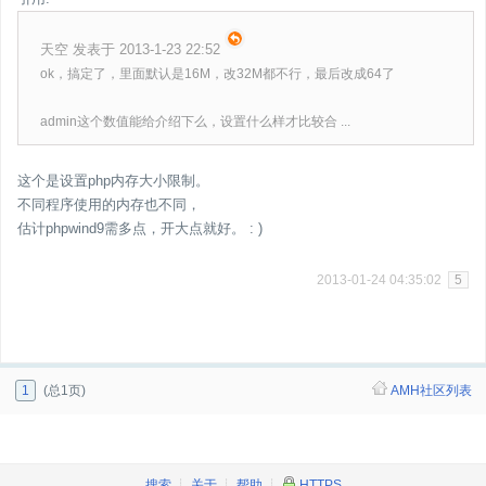
天空 发表于 2013-1-23 22:52
ok，搞定了，里面默认是16M，改32M都不行，最后改成64了
admin这个数值能给介绍下么，设置什么样才比较合 ...
这个是设置php内存大小限制。
不同程序使用的内存也不同，
估计phpwind9需多点，开大点就好。 : )
2013-01-24 04:35:02
5
1
(总1页)
AMH社区列表
搜索
┊
关于
┊
帮助
┊
HTTPS