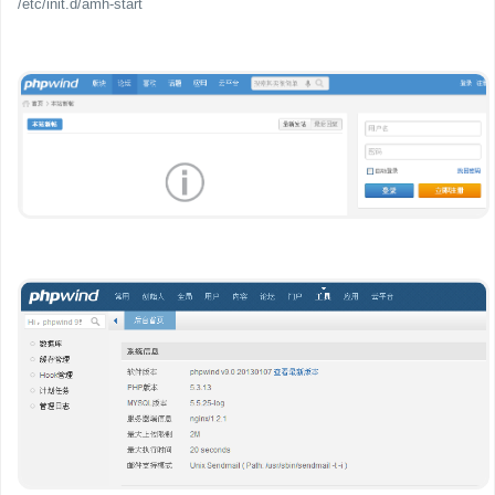
/etc/init.d/amh-start