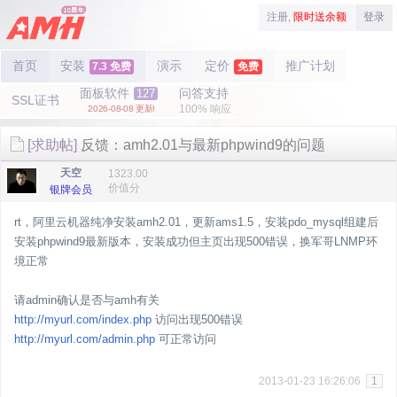
注册,
限时送余额
登录
首页
安装
演示
定价
推广计划
7.3 免费
免费
面板软件
问答支持
127
SSL证书
100% 响应
2026-08-08 更新!
[求助帖]
反馈：amh2.01与最新phpwind9的问题
天空
1323.00
价值分
银牌会员
rt，阿里云机器纯净安装amh2.01，更新ams1.5，安装pdo_mysql组建后
安装phpwind9最新版本，安装成功但主页出现500错误，换军哥LNMP环
境正常
请admin确认是否与amh有关
http://myurl.com/index.php
访问出现500错误
http://myurl.com/admin.php
可正常访问
2013-01-23 16:26:06
1