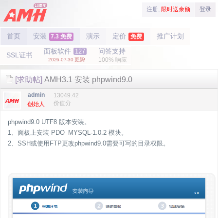
注册,
限时送余额
登录
首页
安装
演示
定价
推广计划
7.3 免费
免费
面板软件
问答支持
127
SSL证书
100% 响应
2026-07-30 更新!
[求助帖]
AMH3.1 安装 phpwind9.0
admin
13049.42
价值分
创始人
phpwind9.0 UTF8 版本安装。
1、面板上安装 PDO_MYSQL-1.0.2 模块。
2、SSH或使用FTP更改phpwind9.0需要可写的目录权限。