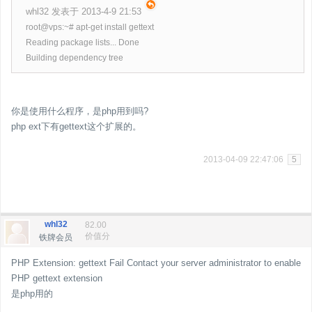
whl32 发表于 2013-4-9 21:53
root@vps:~# apt-get install gettext
Reading package lists... Done
Building dependency tree
你是使用什么程序，是php用到吗?
php ext下有gettext这个扩展的。
2013-04-09 22:47:06
5
whl32
82.00
价值分
铁牌会员
PHP Extension: gettext Fail Contact your server administrator to enable
PHP gettext extension
是php用的