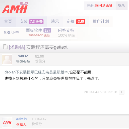
注册,
限时送余额
登录
首页
安装
演示
定价
推广计划
7.3 免费
免费
面板软件
问答支持
127
SSL证书
100% 响应
2026-07-30 更新!
[求助帖]
安装程序需要gettext
whl32
82.00
价值分
铁牌会员
debian下安装提示已经安装是最新版本,
但还是不能用.
也找不到教程什么的，只能麻烦管理员帮帮我了，先谢了.
2013-04-09 20:33:18
1
admin
13049.42
价值分
创始人