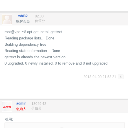
whl32
82.00
价值分
铁牌会员
root@vps:~# apt-get install gettext
Reading package lists... Done
Building dependency tree
Reading state information... Done
gettext is already the newest version.
0 upgraded, 0 newly installed, 0 to remove and 0 not upgraded.
2013-04-09 21:53:21
4
admin
13049.42
价值分
创始人
引用: