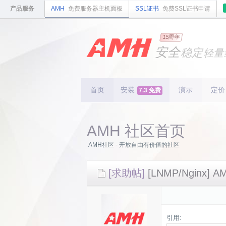
产品服务
AMH
免费服务器主机面板
SSL证书
免费SSL证书申请
国内
领先
15周年
的云
安全
稳定
轻量
国内
首个
开源
持续
更新
15
周
首页
安装
演示
定价
7.3 免费
AMH 社区首页
AMH社区 - 开放自由有价值的社区
[求助帖]
[LNMP/Nginx]
引用: