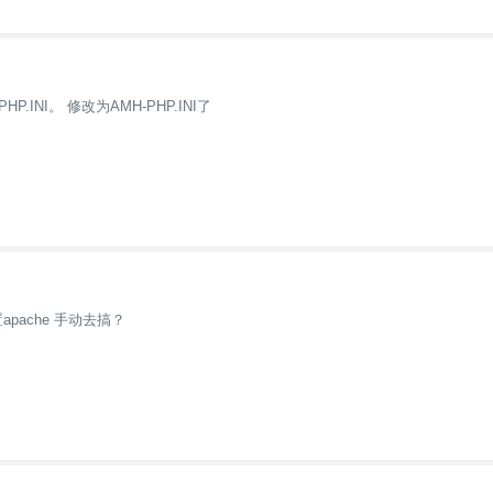
HP.INI。 修改为AMH-PHP.INI了
pache 手动去搞？