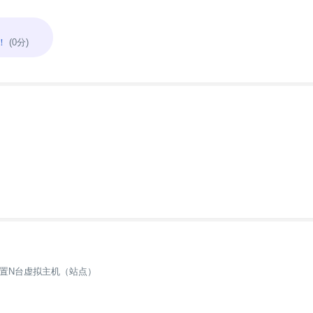
！
(0分)
置N台虚拟主机（站点）