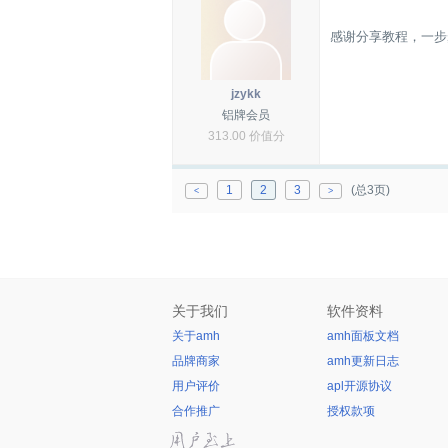
感谢分享教程，一步
jzykk
铝牌会员
313.00 价值分
1
2
3
(总3页)
<
>
关于我们
软件资料
关于amh
amh面板文档
品牌商家
amh更新日志
用户评价
apl开源协议
合作推广
授权款项