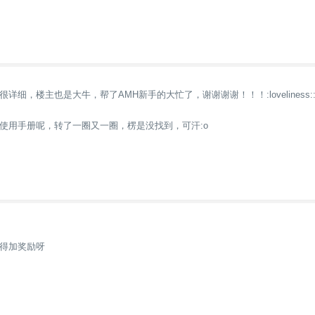
细，楼主也是大牛，帮了AMH新手的大忙了，谢谢谢谢！！！:loveliness::h
使用手册呢，转了一圈又一圈，楞是没找到，可汗:o
得加奖励呀