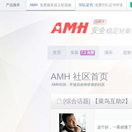
产品服务
AMH
免费服务器主机面板
SSL证书
免费SSL证书申请
国内
领先
15周年
的云
安全
稳定
轻量
国内
首个
开源
持续
更新
15
周
首页
安装
演示
定价
7.3 免费
AMH 社区首页
AMH社区 - 开放自由有价值的社区
[综合话题]
【菜鸟互助2】
这个好，一看就懂了