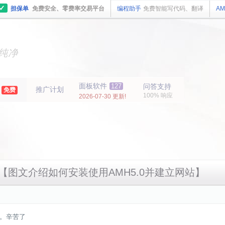
✓
担保单
免费安全、零费率交易平台
编程助手
免费智能写代码、翻译
AM
主机
面板
纯净
主机
面板
年
面板软件
127
问答支持
推广计划
免费
100% 响应
2026-07-30 更新!
【图文介绍如何安装使用AMH5.0并建立网站】
。辛苦了