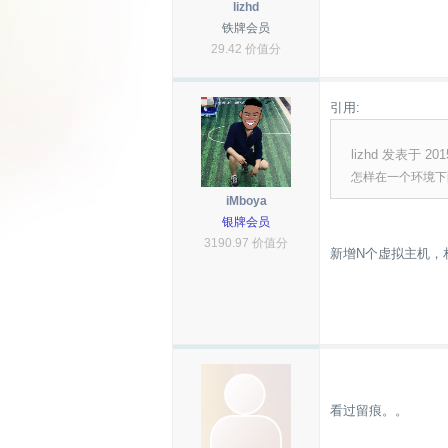
lizhd
铁牌会员
29.42 价值分
引用:
lizhd 发表于 2015
怎样在一个环境下
iMboya
银牌会员
3190.97 价值分
新增N个虚拟主机，
看过留痕。。