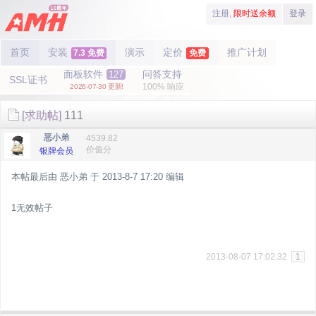
注册,
限时送余额
登录
首页
安装
演示
定价
推广计划
7.3 免费
免费
面板软件
问答支持
127
SSL证书
100% 响应
2026-07-30 更新!
[求助帖]
111
恶小弟
4539.82
价值分
银牌会员
本帖最后由 恶小弟 于 2013-8-7 17:20 编辑
1无效帖子
2013-08-07 17:02:32
1