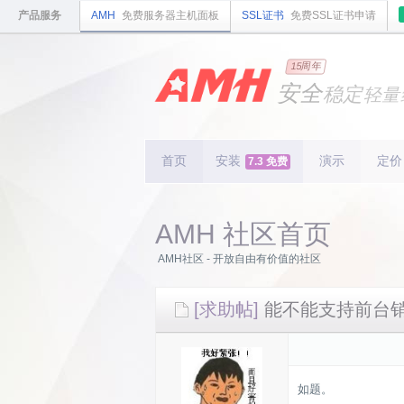
产品服务
AMH
免费服务器主机面板
SSL证书
免费SSL证书申请
国内
领先
15周年
的云
安全
稳定
轻量
国内
首个
开源
持续
更新
15
周
首页
安装
演示
定价
7.3 免费
AMH 社区首页
AMH社区 - 开放自由有价值的社区
[求助帖]
能不能支持前台
如题。