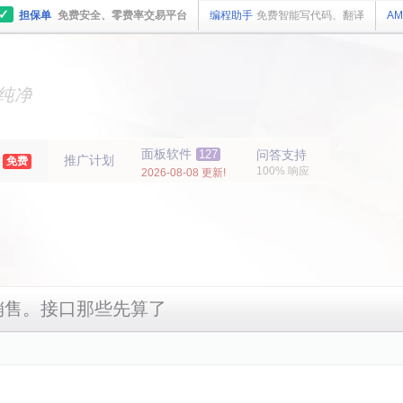
✓
担保单
免费安全、零费率交易平台
编程助手
免费智能写代码、翻译
AM
主机
面板
纯净
主机
面板
年
面板软件
127
问答支持
推广计划
免费
100% 响应
2026-08-08 更新!
销售。接口那些先算了