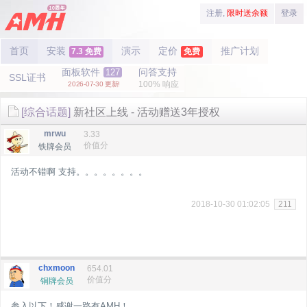
注册,
限时送余额
登录
首页
安装
演示
定价
推广计划
7.3 免费
免费
面板软件
问答支持
127
SSL证书
100% 响应
2026-07-30 更新!
[综合话题]
新社区上线 - 活动赠送3年授权
mrwu
3.33
价值分
铁牌会员
活动不错啊 支持。。。。。。。。
2018-10-30 01:02:05
211
chxmoon
654.01
价值分
铜牌会员
参入以下！感谢一路有AMH！