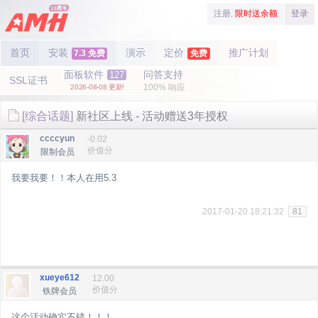
注册,
限时送余额
登录
首页
安装
演示
定价
推广计划
7.3 免费
免费
面板软件
问答支持
127
SSL证书
100% 响应
2026-08-08 更新!
[综合话题]
新社区上线 - 活动赠送3年授权
ccccyun
-0.02
价值分
限制会员
我要我要！！本人在用5.3
2017-01-20 18:21:32
81
xueye612
12.00
价值分
铁牌会员
这个活动确实不错！！！