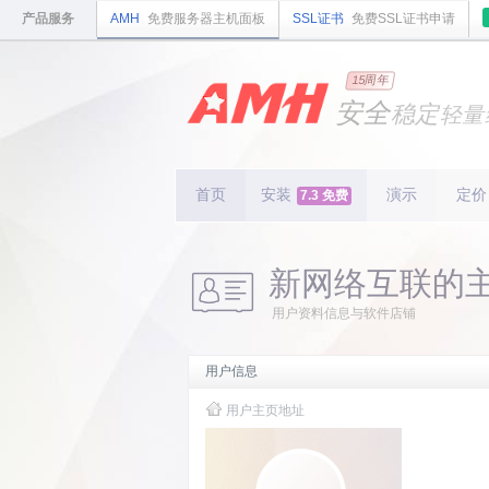
产品服务
AMH
免费服务器主机面板
SSL证书
免费SSL证书申请
国内
领先
15周年
的云
安全
稳定
轻量
国内
首个
开源
持续
更新
15
周
首页
安装
演示
定价
7.3 免费
新网络互联的
用户资料信息与软件店铺
用户信息
用户主页地址