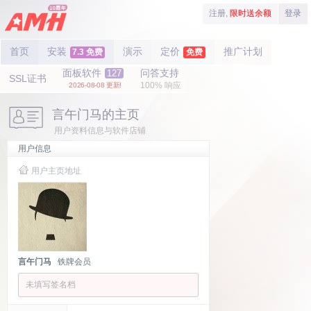
注册,
限时送余额
登录
首页
安装
演示
定价
推广计划
7.3 免费
免费
面板软件
问答支持
127
SSL证书
100% 响应
2026-08-08 更新!
言午门马的主页
用户资料信息与软件店铺
用户信息
用户主页地址
言午门马
铁牌会员
未填写签名档