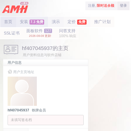
注册,
限时送余额
登录
首页
安装
演示
定价
推广计划
7.3 免费
免费
面板软件
问答支持
127
SSL证书
100% 响应
2026-08-08 更新!
hf407045937的主页
用户资料信息与软件店铺
用户信息
用户主页地址
hf407045937
铁牌会员
未填写签名档