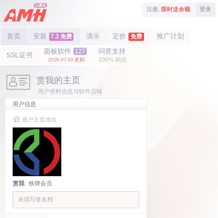
注册,
限时送余额
登录
首页
安装
演示
定价
推广计划
7.3 免费
免费
面板软件
问答支持
127
SSL证书
100% 响应
2026-07-30 更新!
赏我的主页
用户资料信息与软件店铺
用户信息
用户主页地址
赏我
铁牌会员
未填写签名档