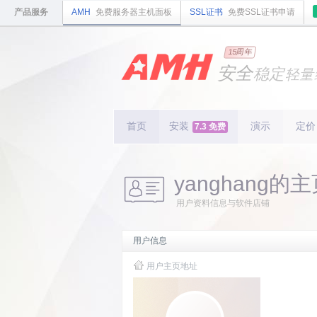
产品服务
AMH
免费服务器主机面板
SSL证书
免费SSL证书申请
国内
领先
15周年
的云
安全
稳定
轻量
国内
首个
开源
持续
更新
15
周
首页
安装
演示
定价
7.3 免费
yanghang的
用户资料信息与软件店铺
用户信息
用户主页地址