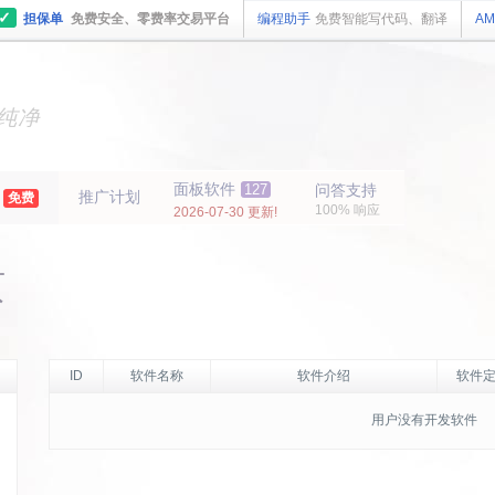
✓
担保单
免费安全、零费率交易平台
编程助手
免费智能写代码、翻译
AM
主机
面板
纯净
主机
面板
年
面板软件
127
问答支持
推广计划
免费
100% 响应
2026-07-30 更新!
页
ID
软件名称
软件介绍
软件定
用户没有开发软件