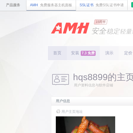
产品服务
AMH
免费服务器主机面板
SSL证书
免费SSL证书申请
国内
领先
15周年
的云
安全
稳定
轻量
国内
首个
开源
持续
更新
15
周
首页
安装
演示
定价
7.3 免费
hqs8899的主
用户资料信息与软件店铺
用户信息
用户主页地址