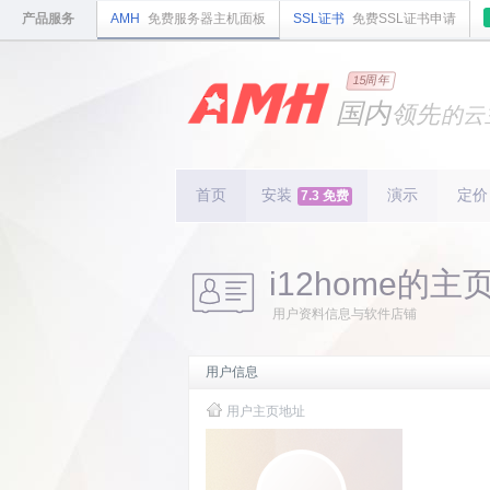
产品服务
AMH
免费服务器主机面板
SSL证书
免费SSL证书申请
15周年
国内
领先
的云
安全
稳定
轻量
国内
首个
开源
持续
更新
15
周
首页
安装
演示
定价
7.3 免费
i12home的主
用户资料信息与软件店铺
用户信息
用户主页地址