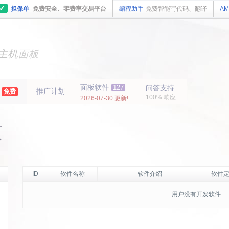
✓
担保单
免费安全、零费率交易平台
编程助手
免费智能写代码、翻译
AM
主机
面板
纯净
主机
面板
年
面板软件
127
问答支持
推广计划
免费
100% 响应
2026-07-30 更新!
页
ID
软件名称
软件介绍
软件定
用户没有开发软件