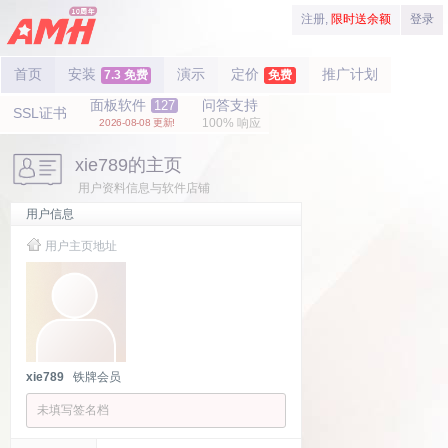
注册,
限时送余额
登录
首页
安装
演示
定价
推广计划
7.3 免费
免费
面板软件
问答支持
127
SSL证书
100% 响应
2026-08-08 更新!
xie789的主页
用户资料信息与软件店铺
用户信息
用户主页地址
xie789
铁牌会员
未填写签名档