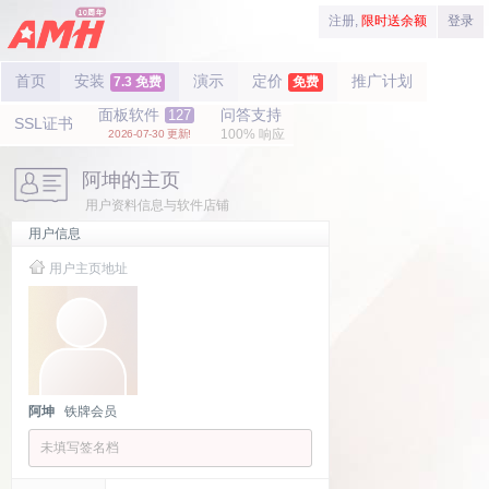
注册,
限时送余额
登录
首页
安装
演示
定价
推广计划
7.3 免费
免费
面板软件
问答支持
127
SSL证书
100% 响应
2026-07-30 更新!
阿坤的主页
用户资料信息与软件店铺
用户信息
用户主页地址
阿坤
铁牌会员
未填写签名档