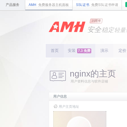
产品服务
AMH
免费服务器主机面板
SSL证书
免费SSL证书申请
国内
领先
15周年
的云
安全
稳定
轻量
国内
首个
开源
持续
更新
15
周
首页
安装
演示
定价
7.3 免费
nginx的主页
用户资料信息与软件店铺
用户信息
用户主页地址