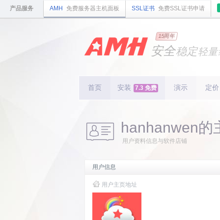
产品服务
AMH
免费服务器主机面板
SSL证书
免费SSL证书申请
国内
领先
15周年
的云
安全
稳定
轻量
国内
首个
开源
持续
更新
15
周
首页
安装
演示
定价
7.3 免费
hanhanwen
用户资料信息与软件店铺
用户信息
用户主页地址