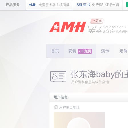
产品服务
AMH
免费服务器主机面板
SSL证书
免费SSL证书申请
国内
15周年
领先
的云
安全
稳定
轻量
国内
首个
开源
持续
更新
15
周
首页
安装
演示
定价
7.3 免费
张东海baby的
用户资料信息与软件店铺
用户信息
用户主页地址