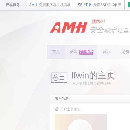
产品服务
AMH
免费服务器主机面板
SSL证书
免费SSL证书申请
国内
领先
15周年
的云
安全
稳定
轻量
国内
首个
开源
持续
更新
15
周
首页
安装
演示
定价
7.3 免费
lfwin的主页
用户资料信息与软件店铺
用户信息
用户主页地址