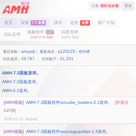
注册,
限时送余额
登录
首页
安装
演示
定价
推广计划
7.3 免费
免费
面板软件
问答支持
127
SSL证书
100% 响应
2026-07-30 更新!
amysql
a123123
最后发帖：
┊ 最新成员：
┊
积分榜
49,787
61,201
社区成员：
┊ 社区帖子：
AMH-7.3面板发布。
AMH-7.2面板发布。
AMH-6.2发布。
[AMH面板]
AMH-7.3面板软件ioncube_loaders-2.1发布。
[价值分
]
3.27分
2026-01-15
amysql
[AMH面板]
AMH-7.3面板软件sourceguardian-1.4发布。