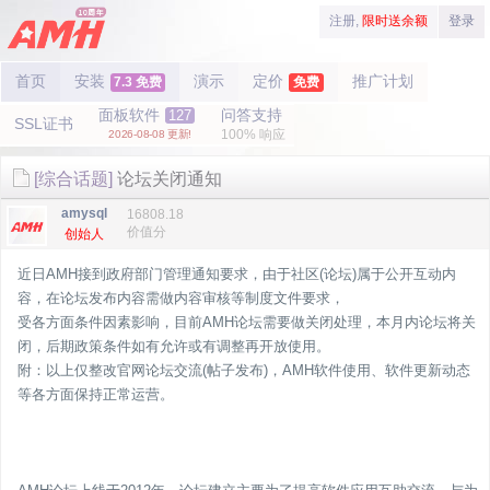
注册,
限时送余额
登录
首页
安装
演示
定价
推广计划
7.3 免费
免费
面板软件
问答支持
127
SSL证书
100% 响应
2026-08-08 更新!
[综合话题]
论坛关闭通知
amysql
16808.18
价值分
创始人
近日AMH接到政府部门管理通知要求，由于社区(论坛)属于公开互动内
容，在论坛发布内容需做内容审核等制度文件要求，
受各方面条件因素影响，目前AMH论坛需要做关闭处理，本月内论坛将关
闭，后期政策条件如有允许或有调整再开放使用。
附：以上仅整改官网论坛交流(帖子发布)，AMH软件使用、软件更新动态
等各方面保持正常运营。