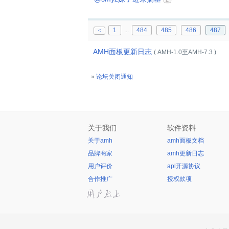
1
...
484
485
486
487
<
AMH面板更新日志
( AMH-1.0至AMH-7.3 )
»
论坛关闭通知
关于我们
软件资料
关于amh
amh面板文档
品牌商家
amh更新日志
用户评价
apl开源协议
合作推广
授权款项