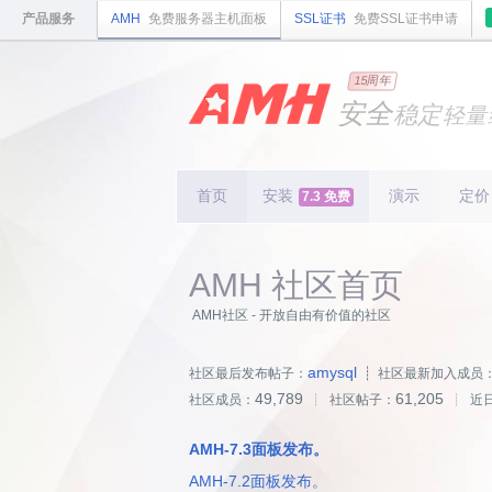
产品服务
AMH
免费服务器主机面板
SSL证书
免费SSL证书申请
国内
领先
15周年
的云
安全
稳定
轻量
国内
首个
开源
持续
更新
15
周
首页
安装
演示
定价
7.3 免费
AMH 社区首页
AMH社区 - 开放自由有价值的社区
amysql
社区最后发布帖子：
┊ 社区最新加入成员
49,789
61,205
社区成员：
┊ 社区帖子：
┊ 近
AMH-7.3面板发布。
AMH-7.2面板发布。