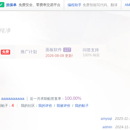
✓
担保单
免费安全、零费率交易平台
编程助手
免费智能写代码、翻译
AM
主机
面板
纯净
主机
面板
年
面板软件
127
问答支持
推广计划
免费
100% 响应
2026-08-08 更新!
100.00%
aaaaaaaaaa
：
┊ 近一月求助帖答复率：
4
日帖子：
┊ 我的社区：
我的评价
/
我被评价
/
我的帖子
amysql
2025-11-
admin
2024-11-