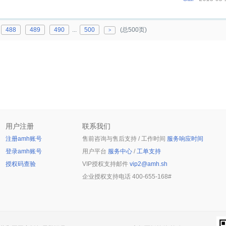
488
489
490
...
500
(总500页)
>
用户注册
联系我们
注册amh账号
售前咨询与售后支持 / 工作时间
服务响应时间
登录amh账号
用户平台
服务中心
/
工单支持
授权码查验
VIP授权支持邮件
vip2@amh.sh
企业授权支持电话
400-655-168#