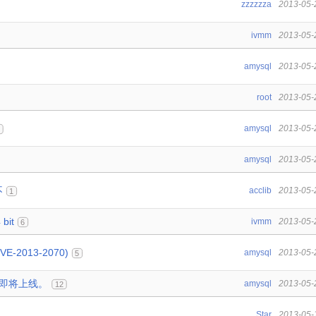
zzzzzza
2013-05-
ivmm
2013-05-
amysql
2013-05-
root
2013-05-
amysql
2013-05-
0
。
amysql
2013-05-
不
acclib
2013-05-
1
bit
ivmm
2013-05-
6
E-2013-2070)
amysql
2013-05-
5
平台即将上线。
amysql
2013-05-
12
Star
2013-05-