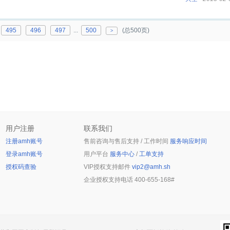
495
496
497
...
500
(总500页)
>
用户注册
联系我们
注册amh账号
售前咨询与售后支持 / 工作时间
服务响应时间
登录amh账号
用户平台
服务中心
/
工单支持
授权码查验
VIP授权支持邮件
vip2@amh.sh
企业授权支持电话
400-655-168#