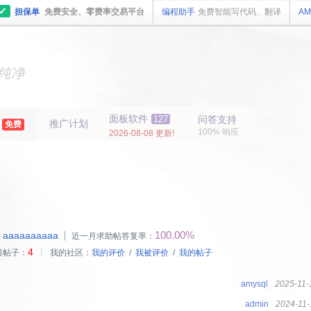
✓
担保单
免费安全、零费率交易平台
编程助手
免费智能写代码、翻译
AM
主机
面板
纯净
主机
面板
年
面板软件
127
问答支持
推广计划
免费
100% 响应
2026-08-08 更新!
100.00%
aaaaaaaaaa
：
┊ 近一月求助帖答复率：
4
日帖子：
┊ 我的社区：
我的评价
/
我被评价
/
我的帖子
amysql
2025-11-
admin
2024-11-