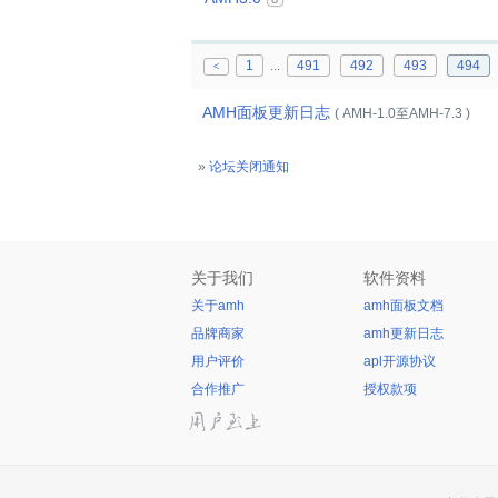
1
...
491
492
493
494
<
AMH面板更新日志
( AMH-1.0至AMH-7.3 )
»
论坛关闭通知
关于我们
软件资料
关于amh
amh面板文档
品牌商家
amh更新日志
用户评价
apl开源协议
合作推广
授权款项