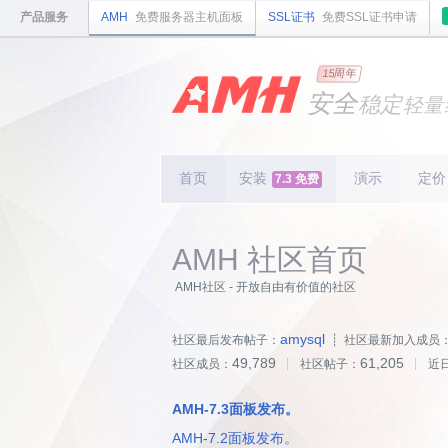
产品服务
AMH
免费服务器主机面板
SSL证书
免费SSL证书申请
国内
领先
15周年
的云
安全
稳定
轻量
国内
首个
开源
持续
更新
15
周
首页
安装
演示
定价
7.3 免费
AMH 社区首页
AMH社区 - 开放自由有价值的社区
amysql
社区最后发布帖子：
┊ 社区最新加入成员
49,789
61,205
社区成员：
┊ 社区帖子：
┊ 近
AMH-7.3面板发布。
AMH-7.2面板发布。