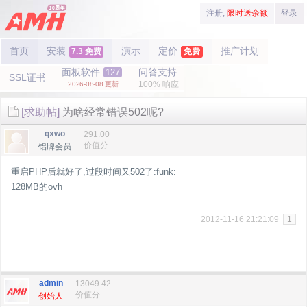
注册,
限时送余额
登录
首页
安装
演示
定价
推广计划
7.3 免费
免费
面板软件
问答支持
127
SSL证书
100% 响应
2026-08-08 更新!
[求助帖]
为啥经常错误502呢?
qxwo
291.00
价值分
铝牌会员
重启PHP后就好了,过段时间又502了:funk:
128MB的ovh
2012-11-16 21:21:09
1
admin
13049.42
价值分
创始人