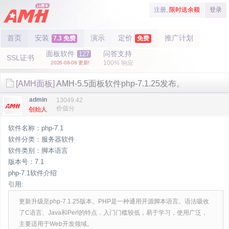
注册,
限时送余额
登录
首页
安装
演示
定价
推广计划
7.3 免费
免费
面板软件
问答支持
127
SSL证书
100% 响应
2026-08-08 更新!
[AMH面板]
AMH-5.5面板软件php-7.1.25发布。
admin
13049.42
价值分
创始人
软件名称：php-7.1
软件分类：服务器软件
软件类别：脚本语言
版本号：7.1
php-7.1软件介绍
引用:
更新升级至php-7.1.25版本。PHP是一种通用开源脚本语言。语法吸收
了C语言、Java和Perl的特点，入门门槛较低，易于学习，使用广泛，
主要适用于Web开发领域。