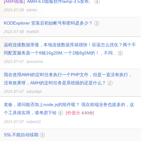
[AMH面板]
AMH-6.0面板软件lamp-3.5发布。
4
2021-07-08
admin
KODExplorer 安装后初始帐号和密码是多少？
2
2021-07-08
lhw600
远程连接数据库慢，本地连接数据库就很快！应该怎么优化？两个不
同配置服务器一个8核16g20M;一个2核8g5M的！，不同...
5
2021-07-07
yexiaohai
我在使用AMH的定时任务执行一个PHP文件，但是一直没有执行，
没有效果呀，AMH的定时任务是系统级的还是什么？
2
2021-07-07
aduydgd
老板，请问能否加上node.js的组件呢？ 现在前端业务也挺多的，这
个工具很实用，请考虑下哈
[价值分
]
4.93分
6
2021-07-07
radeon2
SSL不能自动续期
3