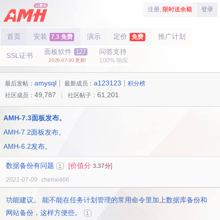
注册,
限时送余额
登录
首页
安装
演示
定价
推广计划
7.3 免费
免费
面板软件
问答支持
127
SSL证书
100% 响应
2026-07-30 更新!
amysql
a123123
最后发帖：
┊ 最新成员：
┊
积分榜
49,787
61,201
社区成员：
┊ 社区帖子：
AMH-7.3面板发布。
AMH-7.2面板发布。
AMH-6.2发布。
数据备份有问题
[价值分
]
3.37分
1
2021-07-09
chenxi466
功能建议。 能不能在任务计划管理的常用命令里加上数据库备份和
网站备份，这样方便些。
1