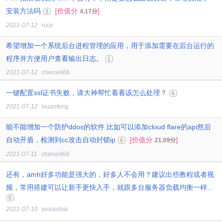
安装方法吗
[价值分
]
4.17分
3
2021-07-12
ruizi
希望增加一个系统后台进程管理的应用，用于添加需要在后台运行的
程序并方便用户查看输出日志。
1
2021-07-12
chenxi466
一键配置ssl证书失败，请大神帮忙看看该怎么处理？
6
2021-07-12
lxuanfeng
能不能增加一个防护ddos的软件 比如可以添加cloud flare的api然后
自动开盾，检测到cc攻击自动封锁ip
[价值分
]
21.09分
6
2021-07-11
chenxi466
还有，amh好多功能是强大的，好多人不会用？建议出些教程或者视
频，常用搭建可以让新手更快入手，就跟多台服务器负载均衡一样...
5
2021-07-10
yexiaohai