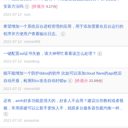
安装方法吗
[价值分
]
4.17分
3
2021-07-12
ruizi
希望增加一个系统后台进程管理的应用，用于添加需要在后台运行的
程序并方便用户查看输出日志。
1
2021-07-12
chenxi466
一键配置ssl证书失败，请大神帮忙看看该怎么处理？
6
2021-07-12
lxuanfeng
能不能增加一个防护ddos的软件 比如可以添加cloud flare的api然后
自动开盾，检测到cc攻击自动封锁ip
[价值分
]
21.09分
6
2021-07-11
chenxi466
还有，amh好多功能是强大的，好多人不会用？建议出些教程或者视
频，常用搭建可以让新手更快入手，就跟多台服务器负载均衡一样...
5
2021-07-10
yexiaohai