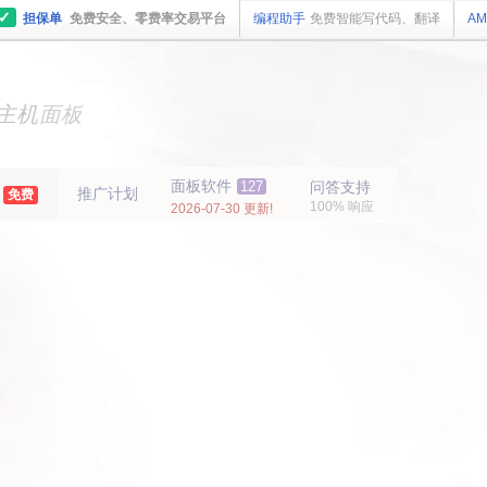
✓
担保单
免费安全、零费率交易平台
编程助手
免费智能写代码、翻译
AM
主机
面板
纯净
主机
面板
面板软件
127
问答支持
推广计划
年
免费
100% 响应
2026-07-30 更新!