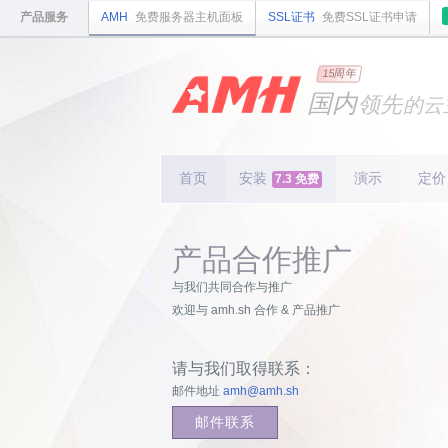
产品服务
AMH
免费服务器主机面板
SSL证书
免费SSL证书申请
15周年
国内
领先
的云
安全
稳定
轻量
国内
首个
开源
持续
首页
安装
演示
更新
定价
7.3 免费
15
周
产品合作推广
与我们共同合作与推广
欢迎与 amh.sh 合作 & 产品推广
请与我们取得联系：
邮件地址
amh@amh.sh