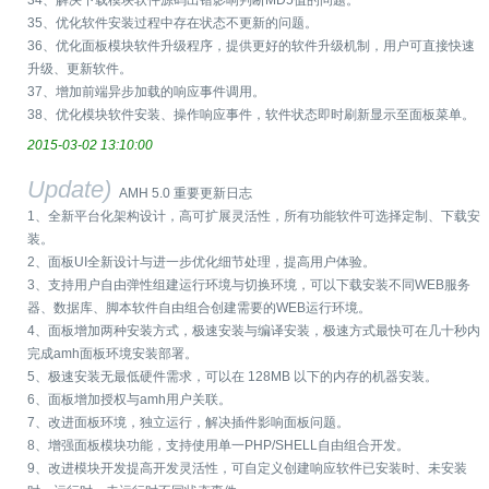
34、解决下载模块软件源码出错影响判断MD5值的问题。
35、优化软件安装过程中存在状态不更新的问题。
36、优化面板模块软件升级程序，提供更好的软件升级机制，用户可直接快速
升级、更新软件。
37、增加前端异步加载的响应事件调用。
38、优化模块软件安装、操作响应事件，软件状态即时刷新显示至面板菜单。
2015-03-02 13:10:00
Update)
AMH 5.0 重要更新日志
1、全新平台化架构设计，高可扩展灵活性，所有功能软件可选择定制、下载安
装。
2、面板UI全新设计与进一步优化细节处理，提高用户体验。
3、支持用户自由弹性组建运行环境与切换环境，可以下载安装不同WEB服务
器、数据库、脚本软件自由组合创建需要的WEB运行环境。
4、面板增加两种安装方式，极速安装与编译安装，极速方式最快可在几十秒内
完成amh面板环境安装部署。
5、极速安装无最低硬件需求，可以在 128MB 以下的内存的机器安装。
6、面板增加授权与amh用户关联。
7、改进面板环境，独立运行，解决插件影响面板问题。
8、增强面板模块功能，支持使用单一PHP/SHELL自由组合开发。
9、改进模块开发提高开发灵活性，可自定义创建响应软件已安装时、未安装