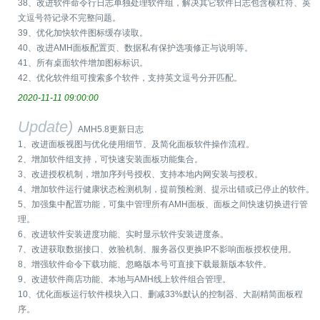
38、改进软件命令行日志单独处理软件组，解决其它软件日志包含横杠符、英
文逗号符记录不完整问题。
39、优化加快软件图标缓存读取。
40、改进AMH面板配置页、数据私有保护选项修正与说明等。
41、所有桌面软件增加图标标识。
42、优化软件组可搜索多个软件，支持英文逗号分开匹配。
2020-11-11 09:00:00
Update)
AMH5.8更新日志
1、改进面板视图与优化使用细节、及简化面板软件操作流程。
2、增加软件组支持，可快速安装面板功能集合。
3、改进授权机制，增加序列号授权、支持本地内网安装与授权。
4、增加软件运行健康状态检测机制，提前预检测、提示出错或已停止的软件。
5、加强集中配置功能，可集中管理所有AMH面板、面板之间快速切换进行管
理。
6、改进软件安装进度功能、实时显示软件安装进度条。
7、改进获取数据接口、效验机制、服务器仅更换IP不影响面板授权使用。
8、增强软件命令下载功能、忽略版本号可直接下载最新版本软件。
9、改进软件商店功能、本地与AMH线上软件组合管理。
10、优化面板运行软件模块入口、删减33%默认的控制器、大副精简面板程
序。