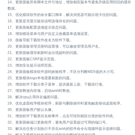
14、更新面板所有脚本文件引地址，增加相应版本号避免升级应用到旧的缓存
数据。
15、优化模块软件的命令窗口脚本，解决浏览器可能出现卡住的问题。
16、更新是否显示版块说明选项存在的问题。
17、更新面板配置选项提示状态问题。
18、增加模块菜单与用户自定义收藏菜单选项设置。
19、面板导航下载软件改名为软件下载。
20、更新面板管理员密码设置项，可以修改管理员用户名。
21、更新面板缓存刷新时会出现超时的问题。
22、更新面板CSRF提示页面。
23、增加安全提示说明页面。
24、更新面板模块软件源码效验程序，不区分判断MD5值的大小写。
25、更新模块logo本地需要刷新的问题。
26、增加软件下载分类子菜单，提供最新上架、下载排行项。
27、增加释放内存项，启动amh时释放。
28、解决cpu占用存在偏差问题。
29、优化桌面程序模块程序，刷新与删除操作时避免触发移动桌面程序。
30、更新面板用户默认头像。
31、增加软件下载类目名称事件，点击可转到相应分类的软件列表。
32、更新面板端口更换程序，避免用户设置超过可用的端口号。
33、解决在任务计划执行不存在amh的软件命令出现循环提示选择问题。