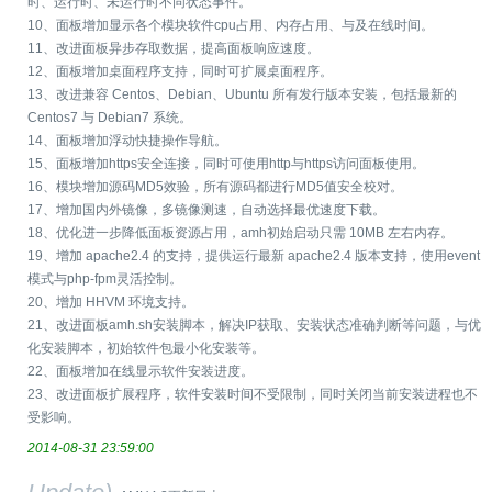
时、运行时、未运行时不同状态事件。
10、面板增加显示各个模块软件cpu占用、内存占用、与及在线时间。
11、改进面板异步存取数据，提高面板响应速度。
12、面板增加桌面程序支持，同时可扩展桌面程序。
13、改进兼容 Centos、Debian、Ubuntu 所有发行版本安装，包括最新的
Centos7 与 Debian7 系统。
14、面板增加浮动快捷操作导航。
15、面板增加https安全连接，同时可使用http与https访问面板使用。
16、模块增加源码MD5效验，所有源码都进行MD5值安全校对。
17、增加国内外镜像，多镜像测速，自动选择最优速度下载。
18、优化进一步降低面板资源占用，amh初始启动只需 10MB 左右内存。
19、增加 apache2.4 的支持，提供运行最新 apache2.4 版本支持，使用event
模式与php-fpm灵活控制。
20、增加 HHVM 环境支持。
21、改进面板amh.sh安装脚本，解决IP获取、安装状态准确判断等问题，与优
化安装脚本，初始软件包最小化安装等。
22、面板增加在线显示软件安装进度。
23、改进面板扩展程序，软件安装时间不受限制，同时关闭当前安装进程也不
受影响。
2014-08-31 23:59:00