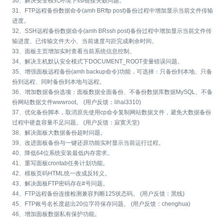
30、解决安全模式环境下ssl链接失败问题。
31、FTP远程备份数据命令(amh BRftp post)备份过程中增加显示当前文件传输
进度。
32、SSH远程备份数据命令(amh BRssh post)备份过程中增加显示当前文件传
输进度、已传输文件大小、当前速度与距完成剩余时间。
33、面板主页增加实时查看当前系统信息控制。
34、解决主机默认安全模式下DOCUMENT_ROOT变量错误问题。
35、增强面板远程备份(amh backup命令)功能，可选择：只备份到本地、只备
份到远程、同时备份到本地与远程。
36、增加数据备份选项：面板数据全面备份、不备份数据库数据MySQL、不备
份网站数据文件wwwroot。 (用户反馈：lihai3310)
37、优化备份脚本，取消原先使用cp命令复制网站数据文件，避免大数据备份
过程中硬盘容量不足问题。 (用户反馈：寂寞天堂)
38、解决面板大数据备份超时问题。
39、改进面板备份与一键还原功能实时显示当前运行过程。
40、降低64位系统安装最低内存需求。
41、重写面板crontab任务计划功能。
42、模板页码HTML统一改成反转义。
43、解决面板FTP密码存在#号问题。
44、FTP远程备份连接检测兼容判断125状态码。 (用户反馈：黑线)
45、FTP账号名长度超出20位字符保存问题。 (用户反馈：chenghua)
46、增加面板数据私有保护功能。