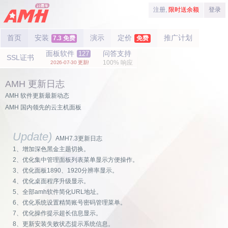
注册,
限时送余额
登录
首页
安装
演示
定价
推广计划
7.3 免费
免费
面板软件
问答支持
127
SSL证书
100% 响应
2026-07-30 更新!
AMH 更新日志
AMH 软件更新最新动态
AMH 国内领先的云主机面板
Update)
AMH7.3更新日志
1、增加深色黑金主题切换。
2、优化集中管理面板列表菜单显示方便操作。
3、优化面板1890、1920分辨率显示。
4、优化桌面程序升级显示。
5、全部amh软件简化URL地址。
6、优化系统设置精简账号密码管理菜单。
7、优化操作提示超长信息显示。
8、更新安装失败状态提示系统信息。