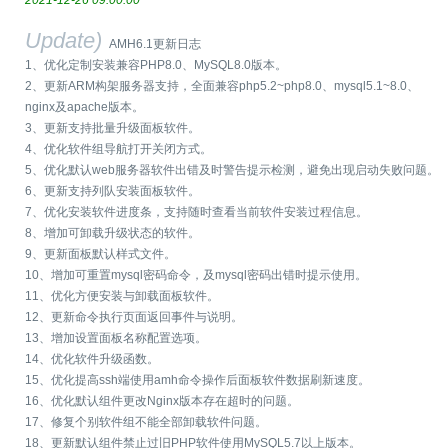
2021-12-26 09:00:00
Update)
AMH6.1更新日志
1、优化定制安装兼容PHP8.0、MySQL8.0版本。
2、更新ARM构架服务器支持，全面兼容php5.2~php8.0、mysql5.1~8.0、
nginx及apache版本。
3、更新支持批量升级面板软件。
4、优化软件组导航打开关闭方式。
5、优化默认web服务器软件出错及时警告提示检测，避免出现启动失败问题。
6、更新支持列队安装面板软件。
7、优化安装软件进度条，支持随时查看当前软件安装过程信息。
8、增加可卸载升级状态的软件。
9、更新面板默认样式文件。
10、增加可重置mysql密码命令，及mysql密码出错时提示使用。
11、优化方便安装与卸载面板软件。
12、更新命令执行页面返回事件与说明。
13、增加设置面板名称配置选项。
14、优化软件升级函数。
15、优化提高ssh端使用amh命令操作后面板软件数据刷新速度。
16、优化默认组件更改Nginx版本存在超时的问题。
17、修复个别软件组不能全部卸载软件问题。
18、更新默认组件禁止过旧PHP软件使用MySQL5.7以上版本。