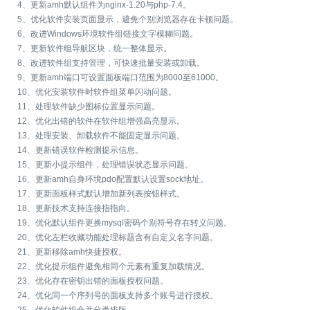
4、更新amh默认组件为nginx-1.20与php-7.4。
5、优化软件安装页面显示，避免个别浏览器存在卡顿问题。
6、改进Windows环境软件组链接文字模糊问题。
7、更新软件组导航区块，统一整体显示。
8、改进软件组支持管理，可快速批量安装或卸载。
9、更新amh端口可设置面板端口范围为8000至61000。
10、优化安装软件时软件组菜单闪动问题。
11、处理软件缺少图标位置显示问题。
12、优化出错的软件在软件组增强高亮显示。
13、处理安装、卸载软件不能固定显示问题。
14、更新错误软件检测提示信息。
15、更新小提示组件，处理错误状态显示问题。
16、更新amh自身环境pdo配置默认设置sock地址。
17、更新面板样式默认增加新列表按钮样式。
18、更新技术支持连接指指向。
19、优化默认组件更换mysql密码个别符号存在转义问题。
20、优化左栏收藏功能处理标题含有自定义名字问题。
21、更新移除amh快捷授权。
22、优化提示组件避免相同个元素有重复加载情况。
23、优化存在密钥出错的面板授权问题。
24、优化同一个序列号的面板支持多个账号进行授权。