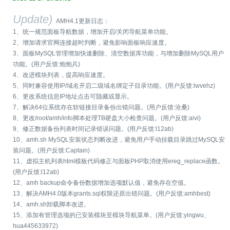
Update)
AMH4.1更新日志：
1、统一规范面板导航数据，增加开启/关闭导航菜单功能。
2、增加请求官网连接超时判断，避免影响面板响应速度。
3、面板MySQL管理增加快速删除、清空数据库功能，与增加删除MySQL用户
功能。(用户反馈:炮炮兵)
4、改进模块列表，提高响应速度。
5、同时兼容使用IP/域名开启二级域名绑定子目录功能。(用户反馈:lwvehz)
6、更改系统信息IP地址点击可隐藏或显示。
7、解决64位系统存在软链接目录备份出错问题。(用户反馈:沧桑)
8、更改/root/amh/info脚本处理TB硬盘大小检查问题。(用户反馈:aivi)
9、修正数据备份列表时间记录错误问题。(用户反馈:l12ab)
10、amh.sh MySQL安装状态判断改进，避免用户手动挂载目录跳过MySQL安
装问题。(用户反馈:Captain)
11、虚拟主机列表html模板代码修正与面板PHP取消使用ereg_replace函数。
(用户反馈:l12ab)
12、amh backup命令备份数据增加选项默认值，避免存在空值。
13、解决AMH4.0版本grants.sql权限还原出错问题。(用户反馈:amhbest)
14、amh.sh卸载脚本改进。
15、添加有管理选项的已安装模块至模块导航菜单。(用户反馈:yingwu、
hua445633972)