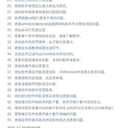
25、优化软件组合并分类排版。
26、更新软件管理定位显示美化与高亮。
27、优化软件组菜单快速划过阻挡问题。
28、处理面板ssl端口更改不成功问题。
29、更新amh命令端mysql连接密码特殊符号与警告消息问题。
30、优化命令行页面位置。
31、更新每个软件增加别名信息，便捷了解软件。
32、优化软件组管理菜单，以子组分块显示。
33、更新命令函数增加新过滤符号。
34、优化合并过滤与运行amh命令简化代码。
35、更新升级选项优化匹配，支持匹配所有版本。
36、更新批量升级位置显示。
37、优化软件商店导航宽度适应，与Windows环境显示差异问题。
38、更新移除历史链接、自定菜单项。
39、更新桌面程序列队状态问题。
40、更新软件组软件管理菜单。
41、优化部分软件列队安装后进度没更新问题。
42、增加显示软件组软件列队个数、软件升级个数与支持定位。
43、增加页脚支持显示amh每个软件定义的语句(并没有什么功能用处)。
44、更新修正软件批量升级个数不准确的问题。
45、更新处理升级页面关闭后软件状态没更新问题。