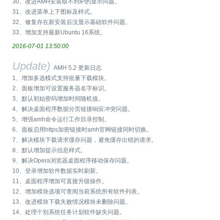
30、改进AMH安装取不到IP的显示问题。
31、改进菜单上下图标及样式。
32、修复存在新安装后没显示基础软件问题。
33、增加支持最新Ubuntu 16系统。
2016-07-01 13:50:00
Update)
AMH 5.2 更新日志
1、增加多选模式支持批量下载模块。
2、面板增加可设置服务器名字标识。
3、默认初始密码增加时间随机值。
4、解决桌面程序数据分页链接响应冲突问题。
5、增强amh命令运行工作目录控制。
6、面板启用https加密链接时amh官网链接同时切换。
7、解决模块下载请求缓存问题，避免缓存出错的请求。
8、默认增加提示信息样式。
9、解决Opera浏览器桌面程序移动保存问题。
10、登录增加软件数据实时刷新。
11、桌面程序增加可直接升级操作。
12、增加模块选项可查阅当前系统所有软件列表。
13、改进模块下载失败情况模块未删除问题。
14、处理个别系统任务计划软件缺失问题。