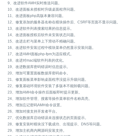
9、改进软件AMH实时推送问题。
10、改进面板未授权时升级桌面程序问题。
11、改进面板php高版本兼容问题。
12、修复添加的服务器名称在模块操作后、CSRF等页面不显示问题。
13、改进软件列表搜索结果的信息提示。
14、改进面板授权后软件未安装状态问题。
15、改进左栏与菜单上下滑动不精确问题。
16、改进软件安装过程中模块菜单仍然显示安装问题。
17、改进AMH面板php-fpm为适应模式。
18、改进对mac端软件列表的优化。
19、改进数据库密码错误时信息提示。
20、增加可重置面板数据库密码命令。
21、修复面板菜单影响桌面程序没提示升级问题。
22、修复基础环境软件安装了多版本不能卸载问题。
23、增加AMH命令操作后面板即时提示更新。
24、增加软件管理、搜索等操作菜单软件名称高亮。
25、增加忘记密码AMH命令设置。
26、增加对接支持开发者平台。
27、优化数据库启动错误未连接状态的页面提示。
28、修复安装时模块没下载成功、出现提示、DNS等问题。
29、增加主机商内网源码安装支持。