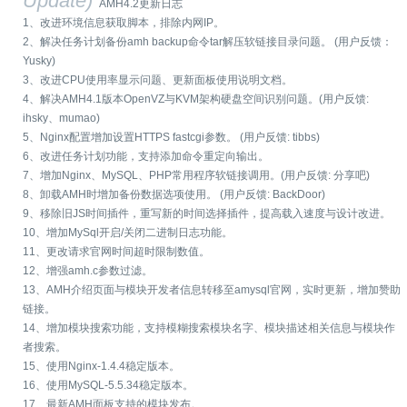
Update)
AMH4.2更新日志
1、改进环境信息获取脚本，排除内网IP。
2、解决任务计划备份amh backup命令tar解压软链接目录问题。 (用户反馈：
Yusky)
3、改进CPU使用率显示问题、更新面板使用说明文档。
4、解决AMH4.1版本OpenVZ与KVM架构硬盘空间识别问题。(用户反馈:
ihsky、mumao)
5、Nginx配置增加设置HTTPS fastcgi参数。 (用户反馈: tibbs)
6、改进任务计划功能，支持添加命令重定向输出。
7、增加Nginx、MySQL、PHP常用程序软链接调用。(用户反馈: 分享吧)
8、卸载AMH时增加备份数据选项使用。 (用户反馈: BackDoor)
9、移除旧JS时间插件，重写新的时间选择插件，提高载入速度与设计改进。
10、增加MySql开启/关闭二进制日志功能。
11、更改请求官网时间超时限制数值。
12、增强amh.c参数过滤。
13、AMH介绍页面与模块开发者信息转移至amysql官网，实时更新，增加赞助
链接。
14、增加模块搜索功能，支持模糊搜索模块名字、模块描述相关信息与模块作
者搜索。
15、使用Nginx-1.4.4稳定版本。
16、使用MySQL-5.5.34稳定版本。
17、最新AMH面板支持的模块发布。