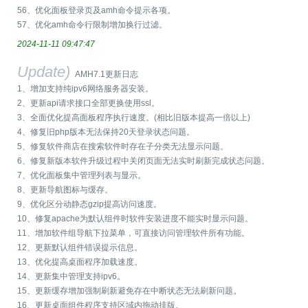
56、优化面板登录页及amh命令提示各项。
57、优化amh命令行限制增加换行过滤。
2024-11-11 09:47:47
Update)
AMH7.1更新日志
1、增加支持纯ipv6网络服务器安装。
2、更新api请求接口全部更换使用ssl。
3、全面优化提高面板程序执行速度。(相比旧版本提高一倍以上)
4、修复旧php版本无法保持20天登录状态问题。
5、修复软件商店在搜索软件时存在子分类无法显示问题。
6、修复新版本软件升级过程中关闭页面无法实时刷新完成状态问题。
7、优化面板集中管理列表与显示。
8、更新导航图标与缓存。
9、优化区分动静态gzip提高访问速度。
10、修复apache为默认组件时软件安装进度不能实时显示问题。
11、增加软件组导航下拉菜单，可直接访问管理软件所有功能。
12、更新默认组件错误提示信息。
13、优化提高桌面程序加载速度。
14、更新集中管理支持ipv6。
15、更新缓存增加强制刷新避免存在中断状态无法刷新问题。
16、更新桌面组件程序支持区域内拖动排版。