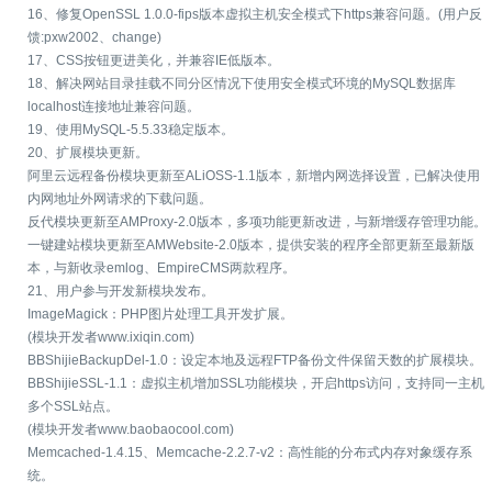
16、修复OpenSSL 1.0.0-fips版本虚拟主机安全模式下https兼容问题。(用户反
馈:pxw2002、change)
17、CSS按钮更进美化，并兼容IE低版本。
18、解决网站目录挂载不同分区情况下使用安全模式环境的MySQL数据库
localhost连接地址兼容问题。
19、使用MySQL-5.5.33稳定版本。
20、扩展模块更新。
阿里云远程备份模块更新至ALiOSS-1.1版本，新增内网选择设置，已解决使用
内网地址外网请求的下载问题。
反代模块更新至AMProxy-2.0版本，多项功能更新改进，与新增缓存管理功能。
一键建站模块更新至AMWebsite-2.0版本，提供安装的程序全部更新至最新版
本，与新收录emlog、EmpireCMS两款程序。
21、用户参与开发新模块发布。
ImageMagick：PHP图片处理工具开发扩展。
(模块开发者www.ixiqin.com)
BBShijieBackupDel-1.0：设定本地及远程FTP备份文件保留天数的扩展模块。
BBShijieSSL-1.1：虚拟主机增加SSL功能模块，开启https访问，支持同一主机
多个SSL站点。
(模块开发者www.baobaocool.com)
Memcached-1.4.15、Memcache-2.2.7-v2：高性能的分布式内存对象缓存系
统。