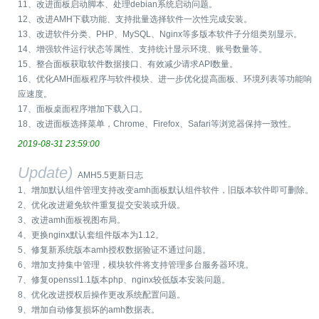
11、改进面板启动脚本、处理debian系统启动问题。
12、改进AMH下载功能、支持批量选择软件一次性完成安装。
13、改进软件分类、PHP、MySQL、Nginx等多版本软件子分组类别显示。
14、增强软件运行状态等属性、支持统计显示环境、账号数量等。
15、整合面板获取软件数据接口、有效减少请求API数量。
16、优化AMH面板程序与软件模块、进一步优化提高面板、环境列表等功能响
应速度。
17、面板桌面程序增加下载入口。
18、改进面板选择菜单，Chrome、Firefox、Safari等浏览器保持一致性。
2019-08-31 23:59:00
Update)
AMH5.5更新日志
1、增加默认组件管理支持改变amh面板默认组件软件，旧版本软件即可删除。
2、优化改进避免软件重复提交安装或升级。
3、改进amh面板视图布局。
4、更换nginx默认套组件版本为1.12。
5、修复新系统版本amh授权数据验证不通过问题。
6、增加支持集中管理，模块软件将支持管理多台服务器环境。
7、修复openssl1.1版本php、nginx较低版本安装问题。
8、优化改进授权后操作更改系统配置问题。
9、增加自动修复损坏的amh数据表。