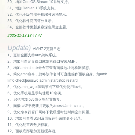
30、增加CentOS Stream 10系统支持。
31、增加Debian 13系统支持。
32、优化子级导航手机端可滚动显示。
33、优化软件商店评分显示。
34、全部软件更新兼容深色黑金主题。
2025-11-13 18:47:47
Update)
AMH7.2更新日志
1、更新全面支持arm架构系统。
2、增加可自定义端口或随机端口安装AMH。
3、增加amh check命令可查看面板地址与检测状态。
4、简化amh命令，忽略软件名时可直接操作面板自身。如amh
[info|check|passwd|admin|start|stop|restart]
5、优化amh_wget源码节点下载优先使用ipv4。
6、优化手机端显示与使用10余项。
7、启动增加ipv6防火墙配置恢复。
8、面板ca证书更新并更改为/etc/ssl/amh-ca.crt。
9、优化命令行窗口网络下载缓慢时短时间空白问题。
10、增加可查看SSH及面板运行amh命令记录。
11、优化配置表数据获取。
12、面板底部增加更新缓存项。