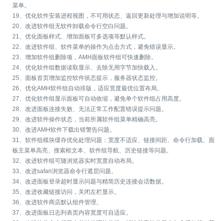
菜单。
19、优化软件安装进程视图，不可用状态、返回更新处理与增加说明等。
20、改进软件组无软件卸载命令行空白问题。
21、优化面板样式、增加面板可多选项等默认样式。
22、改进软件组、软件菜单的操作为点击方式，避免错误显示。
23、增加软件组删除项，AMH面板软件组可快速删除。
24、优化软件组数据读取显示、去除无用字节加快载入。
25、面板首页增加监控软件状态提示，服务器状态监控。
26、优化AMH软件组自动排版，适应宽度最优位置布局。
27、优化软件组显示面板可自动收缩，避免单个软件组占用高度。
28、改进面板连接失败、无法正常工作配置错误提示问题。
29、改进软件操作状态，当前所属软件组菜单精确高亮。
30、改进AMH软件下载出错警告问题。
31、软件组模块缓存优化处理问题：宽度不适应、链接间距、命令行加载、面
板主菜单高亮、搜索框文本、软件组导航、历史链接等问题。
32、改进软件组可随浏览器实时宽度自动布局。
33、改进safari浏览器命令行遮层问题。
34、改进面板登录超时显示问题与精简历史连接会话数据。
35、改进收藏链接访问，关闭左栏显示。
36、改进软件商店默认组件管理。
37、改进面板日志列表页内容宽度可自适应。