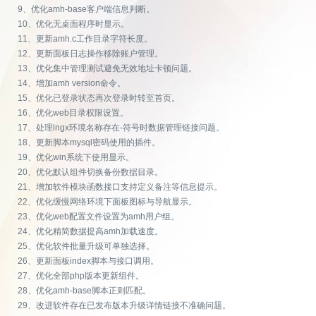
9、优化amh-base客户端信息判断。
10、优化无桌面程序时显示。
11、更新amh.c工作目录字符长度。
12、更新面板日志操作移除账户管理。
13、优化集中管理测试避免无效地址卡顿问题。
14、增加amh version命令。
15、优化已登录状态再次登录时转至首页。
16、优化web目录权限设置。
17、处理lngx环境名称存在-符号时数据管理链接问题。
18、更新脚本mysql密码使用的插件。
19、优化win系统下使用显示。
20、优化默认组件切换备份数据目录。
21、增加软件模块函数接口支持定义备注等信息提示。
22、优化缓慢网络环境下面板图标与导航显示。
23、优化web配置文件设置为amh用户组。
24、优化精简数据提高amh加载速度。
25、优化软件批量升级可单独选择。
26、更新面板index脚本与接口调用。
27、优化全部php版本更新组件。
28、优化amh-base脚本正则匹配。
29、改进软件存在已发布版本升级详情链接不准确问题。