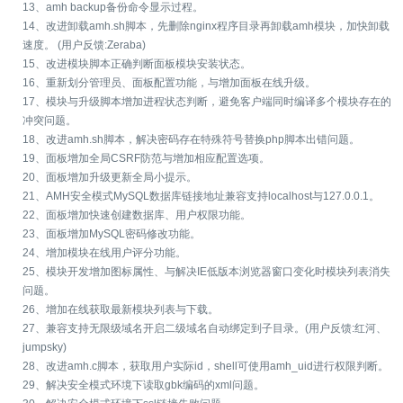
13、amh backup备份命令显示过程。
14、改进卸载amh.sh脚本，先删除nginx程序目录再卸载amh模块，加快卸载
速度。 (用户反馈:Zeraba)
15、改进模块脚本正确判断面板模块安装状态。
16、重新划分管理员、面板配置功能，与增加面板在线升级。
17、模块与升级脚本增加进程状态判断，避免客户端同时编译多个模块存在的
冲突问题。
18、改进amh.sh脚本，解决密码存在特殊符号替换php脚本出错问题。
19、面板增加全局CSRF防范与增加相应配置选项。
20、面板增加升级更新全局小提示。
21、AMH安全模式MySQL数据库链接地址兼容支持localhost与127.0.0.1。
22、面板增加快速创建数据库、用户权限功能。
23、面板增加MySQL密码修改功能。
24、增加模块在线用户评分功能。
25、模块开发增加图标属性、与解决IE低版本浏览器窗口变化时模块列表消失
问题。
26、增加在线获取最新模块列表与下载。
27、兼容支持无限级域名开启二级域名自动绑定到子目录。(用户反馈:红河、
jumpsky)
28、改进amh.c脚本，获取用户实际id，shell可使用amh_uid进行权限判断。
29、解决安全模式环境下读取gbk编码的xml问题。