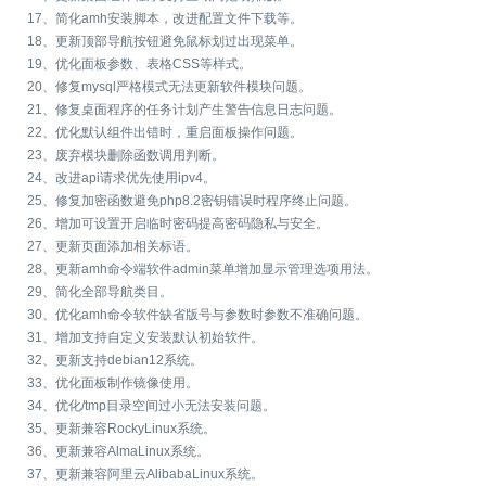
17、简化amh安装脚本，改进配置文件下载等。
18、更新顶部导航按钮避免鼠标划过出现菜单。
19、优化面板参数、表格CSS等样式。
20、修复mysql严格模式无法更新软件模块问题。
21、修复桌面程序的任务计划产生警告信息日志问题。
22、优化默认组件出错时，重启面板操作问题。
23、废弃模块删除函数调用判断。
24、改进api请求优先使用ipv4。
25、修复加密函数避免php8.2密钥错误时程序终止问题。
26、增加可设置开启临时密码提高密码隐私与安全。
27、更新页面添加相关标语。
28、更新amh命令端软件admin菜单增加显示管理选项用法。
29、简化全部导航类目。
30、优化amh命令软件缺省版号与参数时参数不准确问题。
31、增加支持自定义安装默认初始软件。
32、更新支持debian12系统。
33、优化面板制作镜像使用。
34、优化/tmp目录空间过小无法安装问题。
35、更新兼容RockyLinux系统。
36、更新兼容AlmaLinux系统。
37、更新兼容阿里云AlibabaLinux系统。