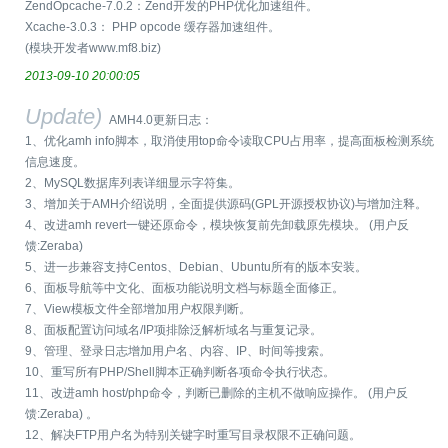
ZendOpcache-7.0.2：Zend开发的PHP优化加速组件。
Xcache-3.0.3： PHP opcode 缓存器加速组件。
(模块开发者www.mf8.biz)
2013-09-10 20:00:05
Update)
AMH4.0更新日志：
1、优化amh info脚本，取消使用top命令读取CPU占用率，提高面板检测系统
信息速度。
2、MySQL数据库列表详细显示字符集。
3、增加关于AMH介绍说明，全面提供源码(GPL开源授权协议)与增加注释。
4、改进amh revert一键还原命令，模块恢复前先卸载原先模块。 (用户反
馈:Zeraba)
5、进一步兼容支持Centos、Debian、Ubuntu所有的版本安装。
6、面板导航等中文化、面板功能说明文档与标题全面修正。
7、View模板文件全部增加用户权限判断。
8、面板配置访问域名/IP项排除泛解析域名与重复记录。
9、管理、登录日志增加用户名、内容、IP、时间等搜索。
10、重写所有PHP/Shell脚本正确判断各项命令执行状态。
11、改进amh host/php命令，判断已删除的主机不做响应操作。 (用户反
馈:Zeraba) 。
12、解决FTP用户名为特别关键字时重写目录权限不正确问题。