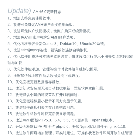
Update)
AMH6.0更新日志
1、增加支持免费使用软件。
2、改进可免绑定AMH账户直接使用面板。
3、改进可免账户快捷授权，免账户购买或续费授权。
4、增加免AMH账户可绑定AMH账户选项。
5、优化面板兼容最新Centos8、Debian10、Ubuntu20系统。
6、改进ssh端mysql连接，错误的软连接自动恢复。
7、优化软件组模块可本地浏览器缓存，快速读取运行显示不用每次请求数据处
理与加载。
8、优化软件组添加、管理等操作时软件组单独标识提示。
9、压缩加快线上软件商店数据提高下载速度。
10、优化面板更新数据缓存函数。
11、改进初次安装后无法自动数据更新，面板软件空白问题。
12、改进默认创建的环境首次打开跳转问题。
13、优化面板端标题小提示不同方向显示问题。
14、改进软件商店列表内存计算错误问题。
15、改进软件组软件卸载完后仍显示问题。
16、改进AMH面板PHP5.3、5.4、5.5、5.6更新统一openssl版本。
17、升级面板默认PHP组件至php-5.6、升级Nginx默认组件至nginx-1.18。
18、改进软件商店增加管理，可实时定位、可操作状态软件即展开软件组管理