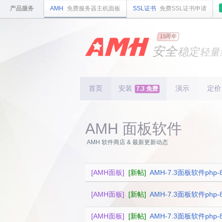
产品服务
AMH
免费服务器主机面板
SSL证书
免费SSL证书申请
国内
领先
15周年
的云
安全
稳定
轻量
国内
首个
开源
持续
更新
15
周
首页
安装
演示
定价
7.3 免费
AMH 面板软件
AMH 软件商店 & 最新更新动态
[AMH面板]
[新帖]
AMH-7.3面板软件php-8
[AMH面板]
[新帖]
AMH-7.3面板软件php-8
[AMH面板]
[新帖]
AMH-7.3面板软件php-8