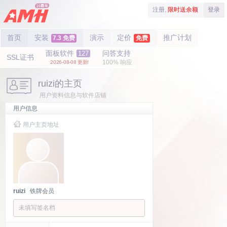
注册,
限时送余额
登录
首页
安装
演示
定价
推广计划
7.3 免费
免费
面板软件
问答支持
127
SSL证书
100% 响应
2026-08-08 更新!
ruizi的主页
用户资料信息与软件店铺
用户信息
用户主页地址
ruizi
铁牌会员
未填写签名档