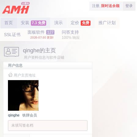
注册,
限时送余额
登录
首页
安装
演示
定价
推广计划
7.3 免费
免费
面板软件
问答支持
127
SSL证书
100% 响应
2026-07-30 更新!
qinghe的主页
用户资料信息与软件店铺
用户信息
用户主页地址
qinghe
铁牌会员
未填写签名档