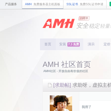
产品服务
AMH
免费服务器主机面板
SSL证书
免费SSL证书申请
国内
领先
15周年
的云
安全
稳定
轻量
国内
首个
开源
持续
更新
15
周
首页
安装
演示
定价
7.3 免费
AMH 社区首页
AMH社区 - 开放自由有价值的社区
[求助帖]
求助呀，虚拟主
我用了