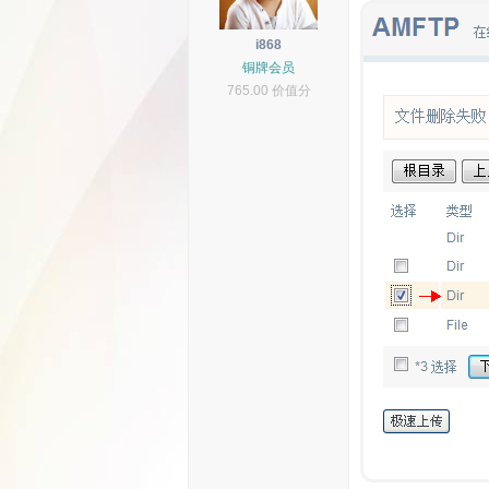
i868
铜牌会员
765.00 价值分