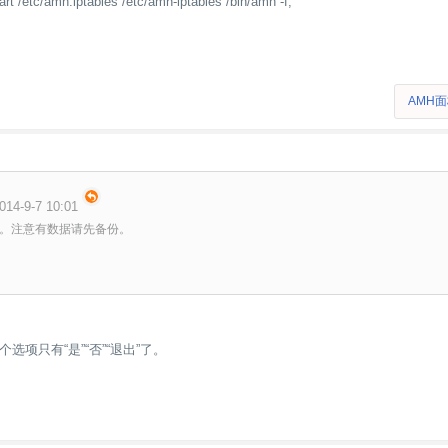
art /etc/amh.iptables /etc/amh-iptables /bin/amh -f;
AMH
14-9-7 10:01
。注意有数据请先备份。
选项只有“是”“否”“退出”了。