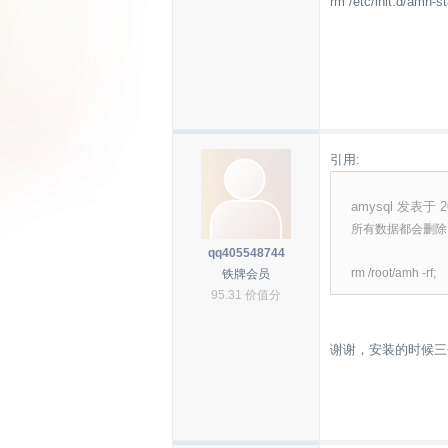
rm /etc/init.d/amh-st
引用:
amysql 发表于 20
所有数据都会删除
qq405548744
rm /root/amh -rf;
铁牌会员
95.31 价值分
谢谢，安装的时候三个