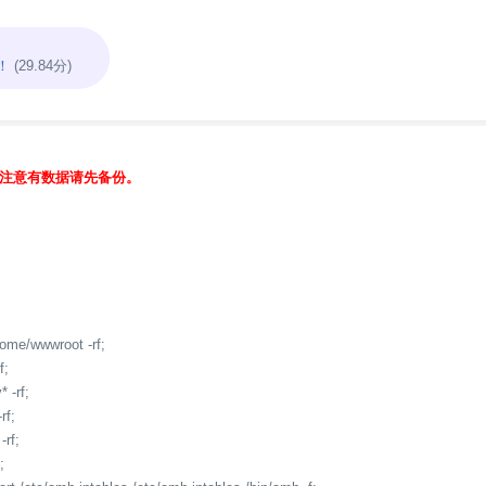
！
(29.84分)
注意有数据请先备份。
ome/wwwroot -rf;
f;
* -rf;
rf;
-rf;
;