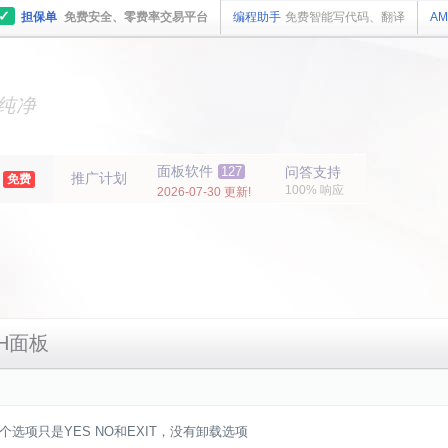
✓
担保单
免费安全、零费率交易平台
编程助手
免费智能写代码、翻译
AM
主机
面板
纯净
主机
面板
年
面板软件
127
问答支持
推广计划
免费
100% 响应
2026-07-30 更新!
H面板
选项只是YES NO和EXIT，没有卸载选项