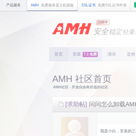
产品服务
AMH
免费服务器主机面板
SSL证书
免费SSL证书申请
国内
领先
15周年
的云
安全
稳定
轻量
国内
首个
开源
持续
更新
15
周
首页
安装
演示
定价
7.3 免费
AMH 社区首页
AMH社区 - 开放自由有价值的社区
[求助帖]
问问怎么卸载AM
我是小白，安装的三个