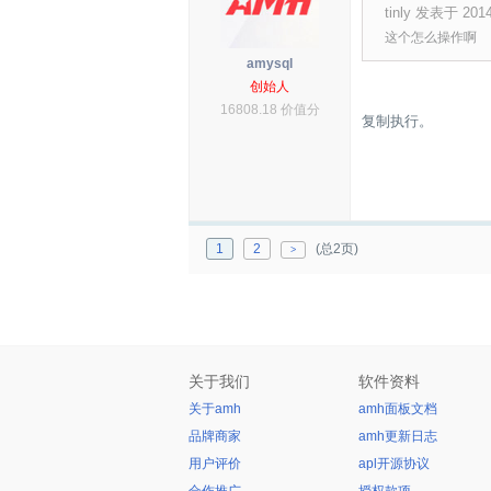
tinly 发表于 2014
这个怎么操作啊
amysql
创始人
16808.18 价值分
复制执行。
1
2
(总2页)
>
关于我们
软件资料
关于amh
amh面板文档
品牌商家
amh更新日志
用户评价
apl开源协议