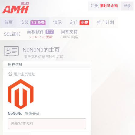
注册,
限时送余额
登录
首页
安装
演示
定价
推广计划
7.3 免费
免费
面板软件
问答支持
127
SSL证书
100% 响应
2026-07-30 更新!
NoNoNo的主页
用户资料信息与软件店铺
用户信息
用户主页地址
NoNoNo
铁牌会员
未填写签名档