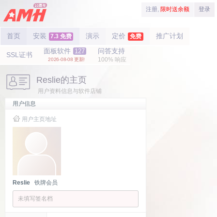
注册,
限时送余额
登录
首页
安装
演示
定价
推广计划
7.3 免费
免费
面板软件
问答支持
127
SSL证书
100% 响应
2026-08-08 更新!
Reslie的主页
用户资料信息与软件店铺
用户信息
用户主页地址
Reslie
铁牌会员
未填写签名档