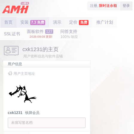
注册,
限时送余额
登录
首页
安装
演示
定价
推广计划
7.3 免费
免费
面板软件
问答支持
127
SSL证书
100% 响应
2026-08-08 更新!
cxk1231的主页
用户资料信息与软件店铺
用户信息
用户主页地址
cxk1231
铁牌会员
未填写签名档