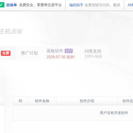
✓
担保单
免费安全、零费率交易平台
编程助手
免费智能写代码、翻译
AM
主机
面板
纯净
主机
面板
面板软件
127
问答支持
推广计划
年
免费
100% 响应
2026-07-30 更新!
ID
软件名称
软件介绍
软件定
用户没有开发软件