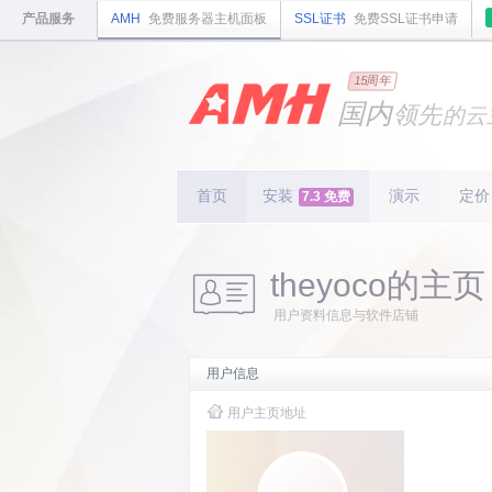
产品服务
AMH
免费服务器主机面板
SSL证书
免费SSL证书申请
15周年
国内
领先
的云
安全
稳定
轻量
国内
首个
开源
持续
首页
安装
演示
更新
定价
7.3 免费
15
周
theyoco的主页
用户资料信息与软件店铺
用户信息
用户主页地址