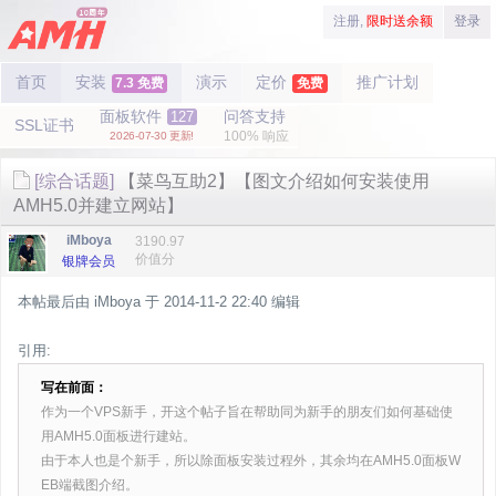
注册,
限时送余额
登录
首页
安装
演示
定价
推广计划
7.3 免费
免费
面板软件
问答支持
127
SSL证书
100% 响应
2026-07-30 更新!
[综合话题]
【菜鸟互助2】【图文介绍如何安装使用
AMH5.0并建立网站】
iMboya
3190.97
价值分
银牌会员
本帖最后由 iMboya 于 2014-11-2 22:40 编辑
引用:
写在前面：
作为一个VPS新手，开这个帖子旨在帮助同为新手的朋友们如何基础使
用AMH5.0面板进行建站。
由于本人也是个新手，所以除面板安装过程外，其余均在AMH5.0面板W
EB端截图介绍。