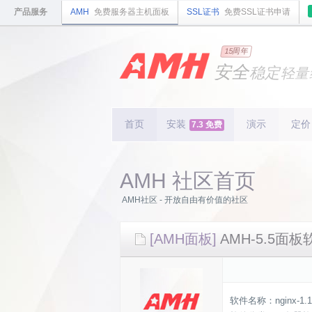
产品服务
AMH
免费服务器主机面板
SSL证书
免费SSL证书申请
国内
领先
15周年
的云
安全
稳定
轻量
国内
首个
开源
持续
更新
15
周
首页
安装
演示
定价
7.3 免费
AMH 社区首页
AMH社区 - 开放自由有价值的社区
[AMH面板]
AMH-5.5面板软
软件名称：nginx-1.1