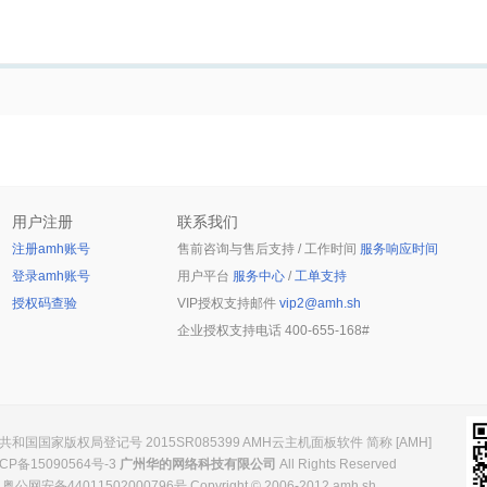
用户注册
联系我们
注册amh账号
售前咨询与售后支持 / 工作时间
服务响应时间
登录amh账号
用户平台
服务中心
/
工单支持
授权码查验
VIP授权支持邮件
vip2@amh.sh
企业授权支持电话
400-655-168#
和国国家版权局登记号 2015SR085399 AMH云主机面板软件 简称 [AMH]
CP备15090564号-3
广州华的网络科技有限公司
All Rights Reserved
粤公网安备44011502000796号 Copyright © 2006-2012 amh.sh