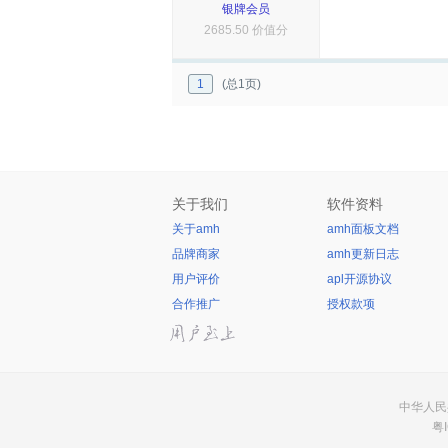
银牌会员
2685.50 价值分
1
(总1页)
关于我们
软件资料
关于amh
amh面板文档
品牌商家
amh更新日志
用户评价
apl开源协议
合作推广
授权款项
中华人民共
粤I