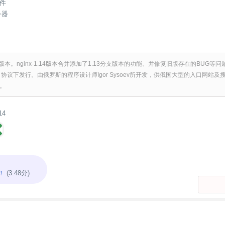
件
务器
.1稳定版本。nginx-1.14版本合并添加了1.13分支版本的功能、并修复旧版存在的BUG等
ike 协议下发行。由俄罗斯的程序设计师Igor Sysoev所开发，供俄国大型的入口网站及
。
14
！
(3.48分)