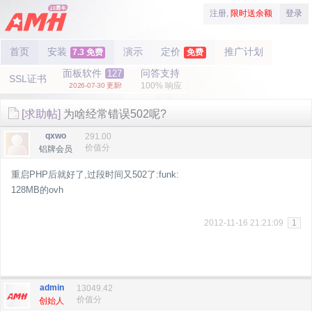
注册,
限时送余额
登录
首页
安装
演示
定价
推广计划
7.3 免费
免费
面板软件
问答支持
127
SSL证书
100% 响应
2026-07-30 更新!
[求助帖]
为啥经常错误502呢?
qxwo
291.00
价值分
铝牌会员
重启PHP后就好了,过段时间又502了:funk:
128MB的ovh
2012-11-16 21:21:09
1
admin
13049.42
价值分
创始人